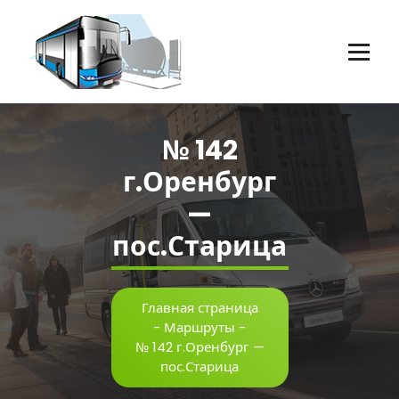
Перейти
к
содержимому
Пассажирские перевозки г.Оренбург
№ 142
г.Оренбург
—
пос.Старица
Главная страница
-
Маршруты
-
№ 142 г.Оренбург —
пос.Старица