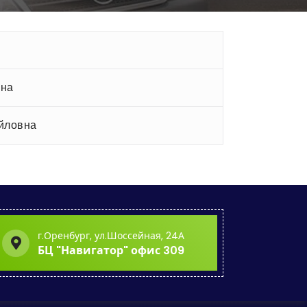
вна
йловна
г.Оренбург, ул.Шоссейная, 24А
БЦ "Навигатор" офис 309