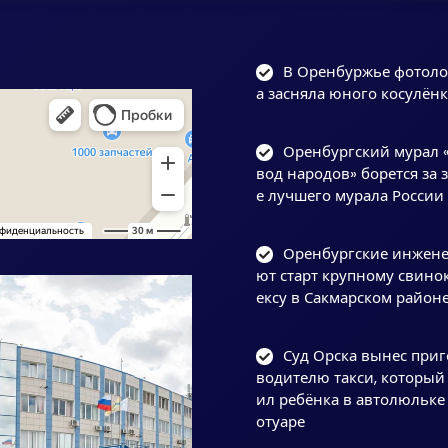
В Оренбуржье фотол
а засняла юного косулёнк
Оренбургский мурал 
вод народов» борется за 
е лучшего мурала России
Оренбургские инжене
ют старт крупному свино
ексу в Сакмарском район
Суд Орска вынес при
водителю такси, который
ил ребёнка в автолюльке 
отуаре