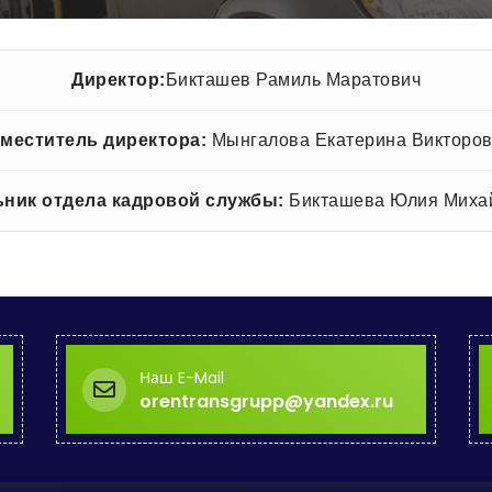
Директор:
Бикташев Рамиль Маратович
меститель директора:
Мынгалова Екатерина Викторо
ьник отдела кадровой службы:
Бикташева Юлия Миха
Наш E-Mail
orentransgrupp@yandex.ru