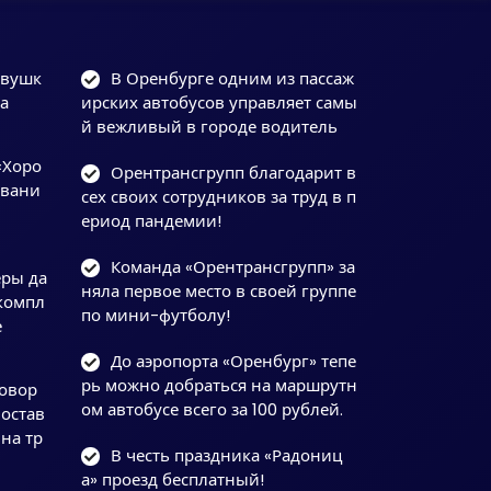
овушк
В Оренбурге одним из пассаж
а
ирских автобусов управляет самы
й вежливый в городе водитель
«Хоро
Орентрансгрупп благодарит в
звани
сех своих сотрудников за труд в п
ериод пандемии!
Команда «Орентрансгрупп» за
ры да
няла первое место в своей группе
компл
по мини-футболу!
е
До аэропорта «Оренбург» тепе
рь можно добраться на маршрутн
говор
ом автобусе всего за 100 рублей.
 остав
на тр
В честь праздника «Радониц
а» проезд бесплатный!