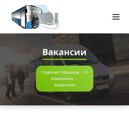
Перейти
к
содержимому
Пассажирские перевозки г.Оренбург
Вакансии
Главная страница
-
О
Компании
-
Вакансии