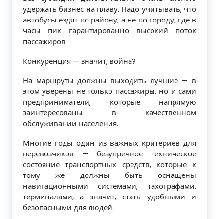
удержать бизнес на плаву. Надо учитывать, что
автобусы ездят по району, а не по городу, где в
часы пик гарантиро­ванно высокий поток
пассажиров.
Конкуренция — значит, война?
На маршруты должны выходить луч­шие — в
этом уверены не только пассажи­ры, но и сами
предприниматели, которые напрямую
заинтересованы в качествен­ном
обслуживании населения.
Многие годы один из важных критери­ев для
перевозчиков — безупречное техни­ческое
состояние транспортных средств, которые к
тому же должны быть оснаще­ны
навигационными системами, тахогра­фами,
терминалами, а значит, стать удоб­ными и
безопасными для людей.