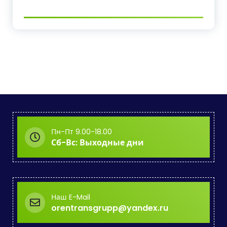
Пн-Пт 9.00-18.00
Сб-Вс: Выходные дни
Наш E-Mail
orentransgrupp@yandex.ru