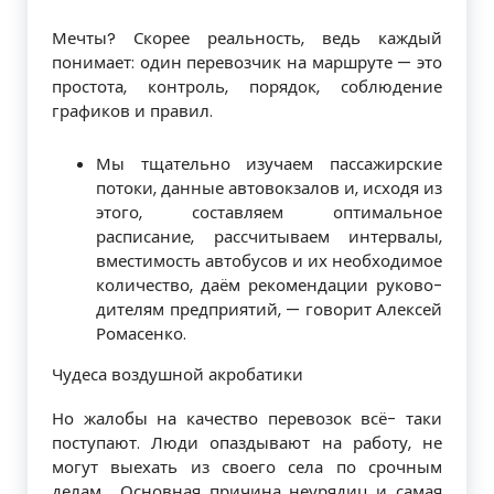
Мечты? Скорее реальность, ведь каж­дый
понимает: один перевозчик на мар­шруте — это
простота, контроль, порядок, соблюдение
графиков и правил.
Мы тщательно изучаем пассажир­ские
потоки, данные автовокзалов и, ис­ходя из
этого, составляем оптимальное
расписание, рассчитываем интервалы,
вместимость автобусов и их необходимое
количество, даём рекомендации руково­
дителям предприятий, — говорит Алексей
Ромасенко.
Чудеса воздушной акробатики
Но жалобы на качество перевозок всё- таки
поступают. Люди опаздывают на ра­боту, не
могут выехать из своего села по срочным
делам… Основная причина не­урядиц и самая