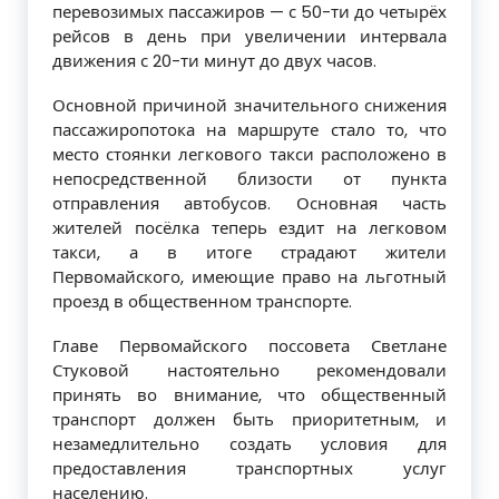
перевозимых пасса­жиров — с 50-ти до четырёх
рейсов в день при увеличении интервала
движения с 20-ти минут до двух часов.
Основной причиной значительного снижения
пассажиропотока на маршруте стало то, что
место стоянки легкового так­си расположено в
непосредственной бли­зости от пункта
отправления автобусов. Основная часть
жителей посёлка теперь ездит на легковом
такси, а в итоге страда­ют жители
Первомайского, имеющие пра­во на льготный
проезд в общественном транспорте.
Главе Первомайского поссовета Свет­лане
Стуковой настоятельно рекомен­довали
принять во внимание, что об­щественный
транспорт должен быть приоритетным, и
незамедлительно соз­дать условия для
предоставления тран­спортных услуг
населению.