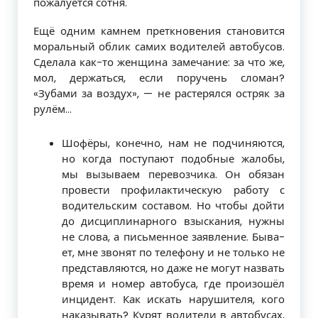
пожалуется сотня.
Ещё одним камнем преткновения ста­новится
моральный облик самих водите­лей автобусов.
Сделала как-то женщина замечание: за что же,
мол, держаться, если поручень сломан?
«Зубами за воздух», — не растерялся остряк за
рулём…
Шофёры, конечно, нам не подчиня­ются,
но когда поступают подобные жа­лобы,
мы вызываем перевозчика. Он обя­зан
провести профилактическую работу с
водительским составом. Но чтобы дой­ти
до дисциплинарного взыскания, нужны
не слова, а письменное заявление. Быва­
ет, мне звонят по телефону и не только не
представляются, но даже не могут назвать
время и номер автобуса, где произошёл
инцидент. Как искать нарушителя, кого
наказывать? Курят водители в автобусах,