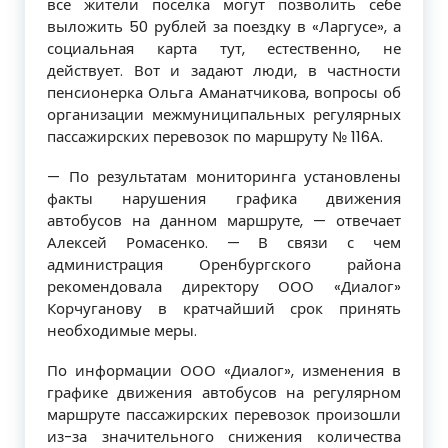
все жители посёлка мо­гут позволить себе
выложить 50 рублей за поездку в «Ларгусе», а
социальная карта тут, естественно, не
действует. Вот и зада­ют люди, в частности
пенсионерка Ольга Аманатчикова, вопросы об
организации межмуниципальных регулярных
пасса­жирских перевозок по маршруту № 116А.
— По результатам мониторинга уста­новлены
факты нарушения графика дви­жения
автобусов на данном маршруте, — отвечает
Алексей Ромасенко. — В связи с чем
администрация Оренбургского рай­она
рекомендовала директору ООО «Диа­лог»
Корчуганову в кратчайший срок при­нять
необходимые меры.
По информации ООО «Диалог», изме­нения в
графике движения автобусов на регулярном
маршруте пассажирских пе­ревозок произошли
из-за значительного снижения количества