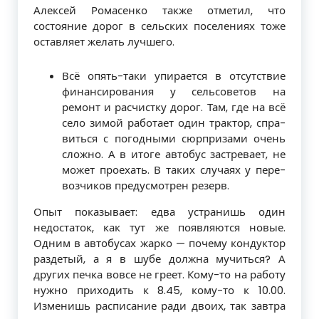
Алексей Ромасенко также отметил, что
состояние дорог в сельских поселениях тоже
оставляет желать лучшего.
Всё опять-таки упирается в отсут­ствие
финансирования у сельсоветов на
ремонт и расчистку дорог. Там, где на всё
село зимой работает один трактор, спра­
виться с погодными сюрпризами очень
сложно. А в итоге автобус застревает, не
может проехать. В таких случаях у пере­
возчиков предусмотрен резерв.
Опыт показывает: едва устранишь один
недостаток, как тут же появляются новые.
Одним в автобусах жарко — поче­му кондуктор
раздетый, а я в шубе долж­на мучиться? А
других печка вовсе не гре­ет. Кому-то на работу
нужно приходить к 8.45, кому-то к 10.00.
Изменишь распи­сание ради двоих, так завтра