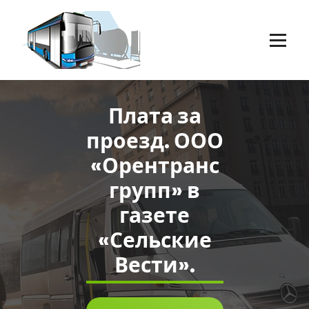
Перейти
к
содержимому
Пассажирские перевозки г.Оренбург
Плата за
проезд. ООО
«Орентранс
групп» в
газете
«Сельские
Вести».