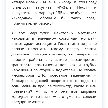
четыре новых «ПАЗа» и «Форд», в этом году
планирует закупить «ГАЗель Некст» и
выпустить на маршрут 155А Оренбург — ЖК
«Экодолье». Побольше бы таких пред­
принимателей району!
А вот маршрутки некоторых частников
находятся в плачевном состоянии, но рай­
онная администрация и Госавтоинспек­ция не
вправе помешать такому извозу. Кстати,
дорожная полиция отмечает, что аварий на
дорогах района с участием пас­сажирского
транспорта практически нет, как и грубых
нарушений со стороны води­телей. По словам
инспекторов ДПС, основ­ное замечание —
блокировка дверей ава­рийного выхода. Но
если машина прошла техосмотр, какие к ней
претензии? А то, что она вся дырявая,
холодная и грязная, — это уже на совести
предпринимателя.