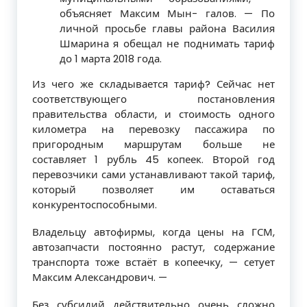
объясняет Максим Мын- галов. — По
личной просьбе главы района Василия
Шмарина я обещал не поднимать тариф
до 1 марта 2018 года.
Из чего же складывается тариф? Сей­час нет
соответствующего постановления
правительства области, и стоимость од­ного
километра на перевозку пассажира по
пригородным маршрутам больше не
составляет 1 рубль 45 копеек. Второй год
перевозчики сами устанавливают такой тариф,
который позволяет им оставаться
конкурентоспособными.
Владельцу автофирмы, когда цены на ГСМ,
автозапчасти постоянно растут, со­держание
транспорта тоже встаёт в копе­ечку, — сетует
Максим Александрович. —
Без субсидий действительно очень сложно