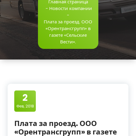
Главная страница
-
Новости компании
-
Плата за проезд. ООО
«Орентрансгрупп» в
газете «Сельские
Вести».
2
Фев, 2018
Плата за проезд. ООО
«Орентрансгрупп» в газете