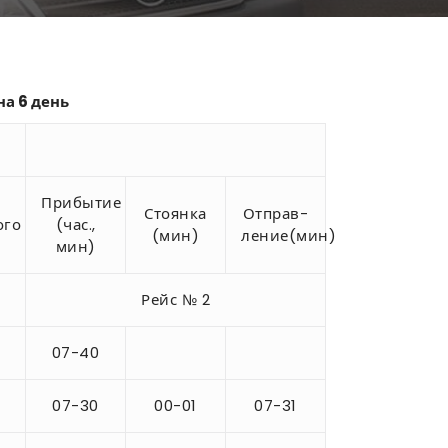
на 6 день
Прибытие
Стоянка
Отправ-
ого
(час.,
(мин)
ление(мин)
мин)
Рейс № 2
07-40
07-30
00-01
07-31