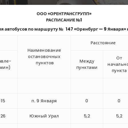
ООО «ОРЕНТРАНСГРУПП»
РАСПИСАНИЕ №1
 автобусов по маршруту № 147 «Оренбург — 9 Января» 
Расстояние
Наименование
остановочных
От
авле­
Между
пунктов
начальн
(мин)
пунк­тами
пункта
-15
п. 9 Января
0
0
-26
Южный Урал
5,2
5,2