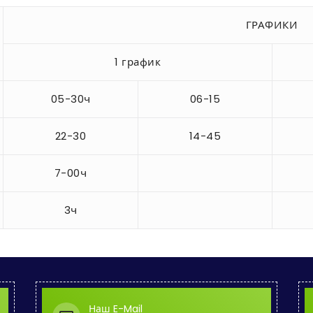
ГРАФИКИ
1 график
05-30ч
06-15
22-30
14-45
7-00ч
3ч
Наш E-Mail