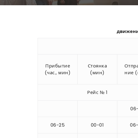
движения
Прибытие
Стоянка
Отпр
(час., мин)
(мин)
ние 
Рейс № 1
06
06-25
00-01
06