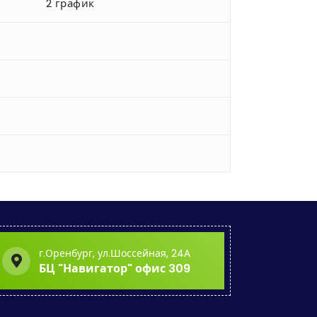
2 график
г.Оренбург, ул.Шоссейная, 24А
БЦ "Навигатор" офис 309