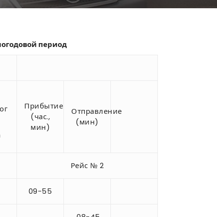
логодовой период
Прибытие
ог
Отправление
(час.,
(мин)
мин)
а
Рейс № 2
09-55
08-45