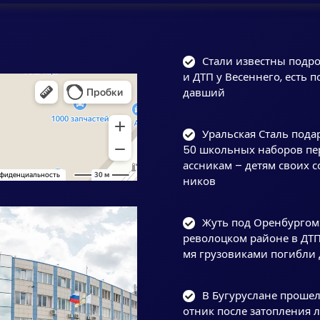
Стали известны подр
и ДТП у Весеннего, есть п
давший
Уральская Сталь пода
50 школьных наборов пе
ассникам – детям своих с
ников
Жуть под Оренбургом:
револоцком районе в ДТП
мя грузовиками погибли 
В Бугуруслане прошел
отник после затопления 