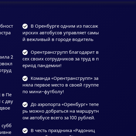
обност
В Оренбурге одним из пассаж
остра
ирских автобусов управляет самы
й вежливый в городе водитель
Орентрансгрупп благодарит в
рила 2
сех своих сотрудников за труд в п
рвокл
ериод пандемии!
отруд
Команда «Орентрансгрупп» за
няла первое место в своей группе
по мини-футболу!
 в Пе
 с дву
До аэропорта «Оренбург» тепе
двое
рь можно добраться на маршрутн
ом автобусе всего за 100 рублей.
 субб
В честь праздника «Радониц
ливне