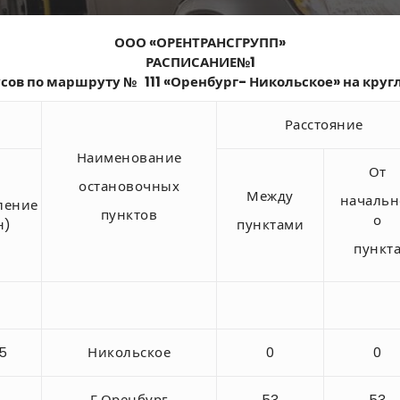
ООО «ОРЕНТРАНСГРУПП»
РАСПИСАНИЕ№1
сов по маршруту № 111 «Оренбург- Никольское» на круг
Расстояние
Наименование
От
остановочных
Между
начальн
ление
пунктов
о
н)
пунк­тами
пункт
5
Никольское
0
0
Г.Оренбург
53
53