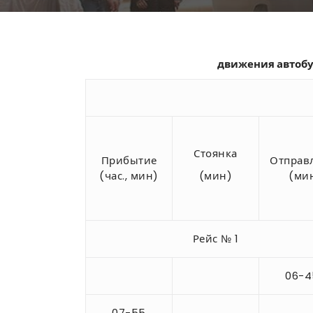
движения автобу
Стоянка
Прибытие
Отправ
(час., мин)
(мин)
(ми
Рейс № 1
06-4
07-55