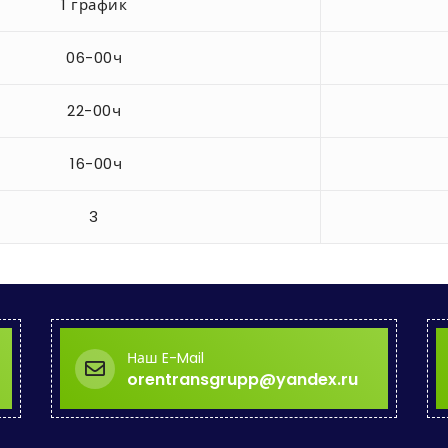
1 график
06-00ч
22-00ч
16-00ч
3
Наш E-Mail
orentransgrupp@yandex.ru