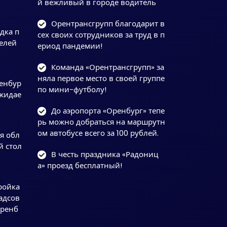
й вежливый в городе водитель
Орентрансгрупп благодарит в
дка п
сех своих сотрудников за труд в п
елей
ериод пандемии!
Команда «Орентрансгрупп» за
няла первое место в своей группе
ренбур
по мини-футболу!
ожидае
До аэропорта «Оренбург» тепе
рь можно добраться на маршрутн
ом автобусе всего за 100 рублей.
я обл
й стол
В честь праздника «Радониц
а» проезд бесплатный!
ройка
адсов
Оренб