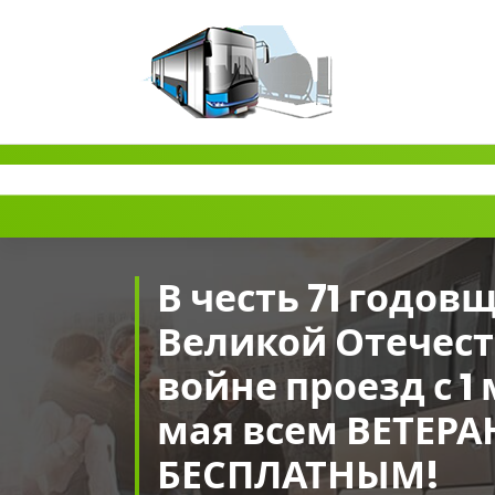
Перейти
к
содержимому
Пассажирские перевозки г.Оренбург
В честь 71 годо
Великой Отечес
войне проезд с 1 
мая всем ВЕТЕРА
БЕСПЛАТНЫМ!