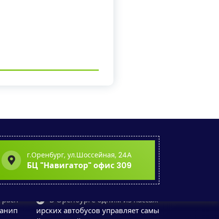
г.Оренбург, ул.Шоссейная, 24А
БЦ "Навигатор" офис 309
 расп
В Оренбурге одним из пассаж
манип
ирских автобусов управляет самы