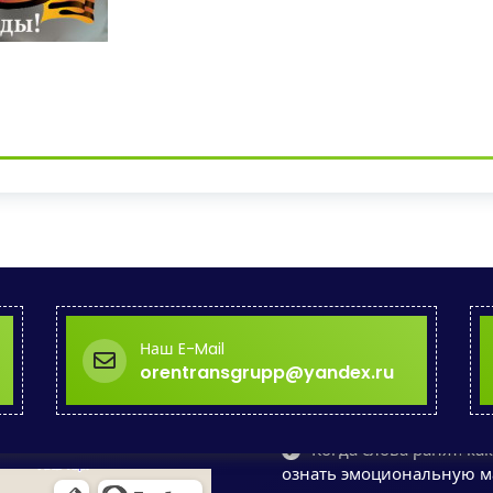
Наш E-Mail
orentransgrupp@yandex.ru
Когда слова ранят: как
ознать эмоциональную 