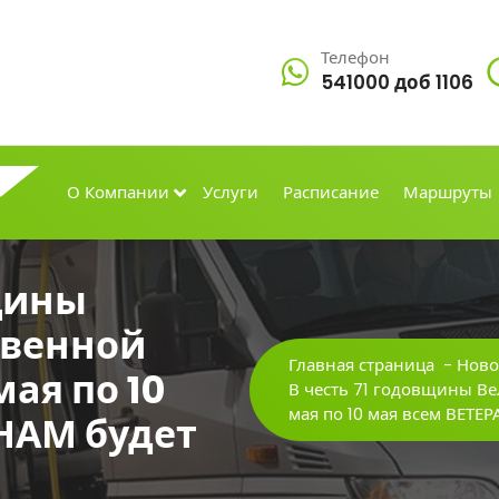
Телефон
541000 доб 1106
О Компании
Услуги
Расписание
Маршруты
вщины
твенной
Главная страница
-
Ново
мая по 10
В честь 71 годовщины Ве
мая по 10 мая всем ВЕТ
НАМ будет