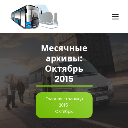
Перейти
к
содержимому
Пассажирские перевозки г.Оренбург
Месячные
архивы:
Октябрь
2015
Главная страница
-
2015
-
Октябрь