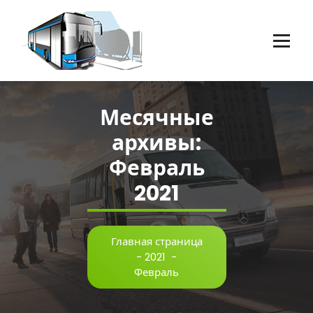
Перейти
к
содержимому
Пассажирские перевозки г.Оренбург
Месячные
архивы:
Февраль
2021
Главная страница
-
2021
-
Февраль