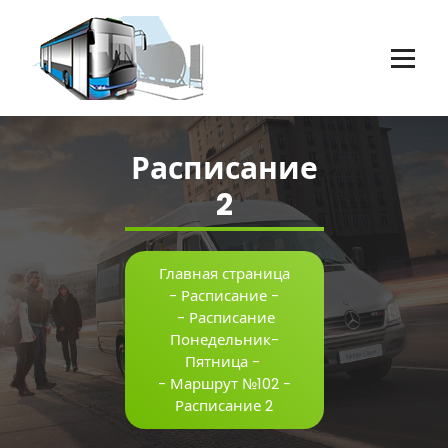
Перейти
к
содержимому
Пассажирские перевозки г.Оренбург
Расписание
2
Главная страница
-
Расписание
-
-
Расписание
Понедельник-
Пятница
-
-
Маршрут №102
-
Расписание 2