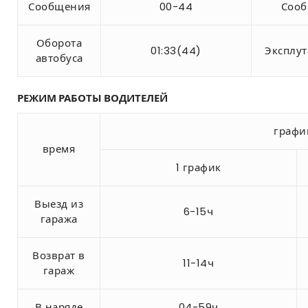
Сообщения
00-44
Соо
Оборота
01:33(44)
Эксплу
автобуса
РЕЖИМ РАБОТЫ ВОДИТЕЛЕЙ
графи
время
1 график
Выезд из
6-15ч
гаража
Возврат в
11-14ч
гараж
В наряде
04-59ч