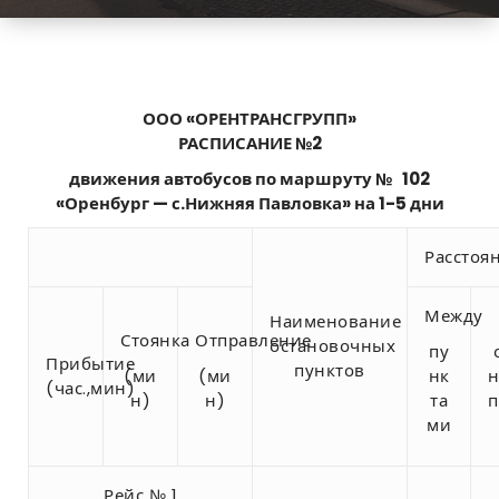
ООО «ОРЕНТРАНСГРУПП»
РАСПИСАНИЕ №2
движения автобусов по маршруту № 102
«Оренбург — с.Нижняя Павловка» на 1-5 дни
Расстоя
Между
Наименование
Стоянка
Отправление
остановочных
пу
Прибытие
пунктов
(ми
(ми
нк
н
(час.,мин)
н)
н)
та
п
ми
Рейс № 1