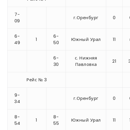
7-
г.Оренбург
0
09
6-
6-
1
Южный Урал
11
49
50
6-
с. Нижняя
21
30
Павловка
Рейс № 3
9-
г.Оренбург
0
34
8-
8-
1
Южный Урал
11
54
55