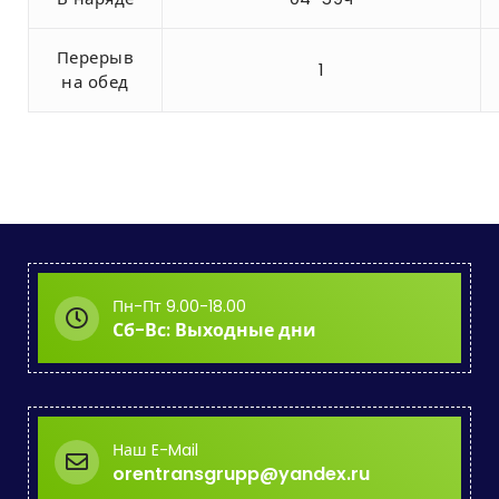
Перерыв
1
на обед
Пн-Пт 9.00-18.00
Сб-Вс: Выходные дни
Наш E-Mail
orentransgrupp@yandex.ru