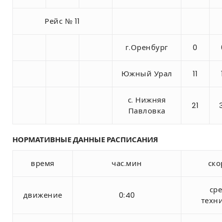
Рейс № 11
г.Оренбург
0
Южный Урал
11
с. Нижняя
21
Павловка
НОРМАТИВНЫЕ ДАННЫЕ РАСПИСАНИЯ
время
час.мин
ско
ср
движение
0:40
техн