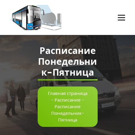
Перейти
к
содержимому
Пассажирские перевозки г.Оренбург
Расписание
Понедельни
к-Пятница
Главная страница
-
Расписание
-
Расписание
Понедельник-
Пятница