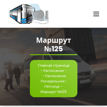
Перейти
к
содержимому
Пассажирские перевозки г.Оренбург
Маршрут
№125
Главная страница
-
Расписание
-
-
Расписание
Понедельник-
Пятница
-
Маршрут №125