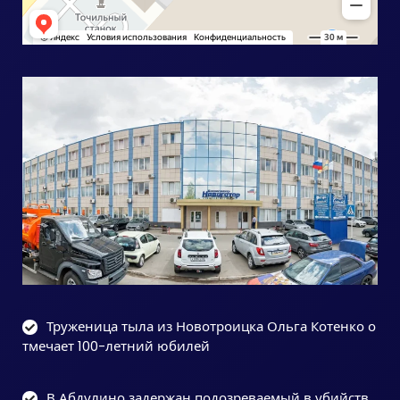
Труженица тыла из Новотроицка Ольга Котенко о
тмечает 100-летний юбилей
В Абдулино задержан подозреваемый в убийств