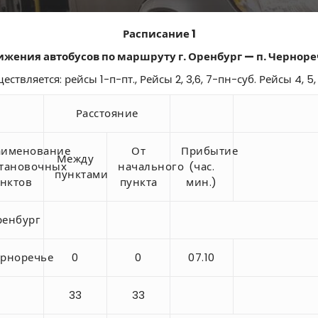
Расписание 1
ижения автобусов по маршруту г. Оренбург — п. Черноре
ствляется: рейсы 1-п-пт., Рейсы 2, 3,6, 7-пн-суб. Рейсы 4, 5
Расстояние
аименование
От
Прибытие
Между
тановочных
начального
(час.
пунктами
нктов
пункта
мин.)
енбург
рноречье
0
0
07.10
33
33