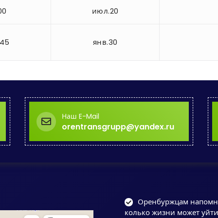
00
июл.20
.45
янв.30
Наш E-Mail
orentransgrupp@yandex.ru
Оренбуржцам напомни
колько жизни может уйти