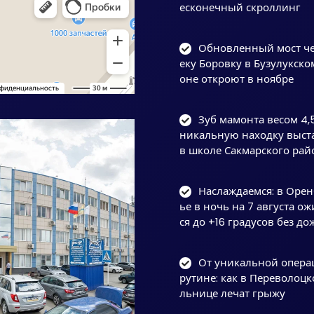
есконечный скроллинг
Обновленный мост че
еку Боровку в Бузулукско
оне откроют в ноябре
Зуб мамонта весом 4,5
никальную находку выст
в школе Сакмарского рай
Наслаждаемся: в Оре
ье в ночь на 7 августа ож
ся до +16 градусов без д
От уникальной опера
рутине: как в Переволоцк
льнице лечат грыжу