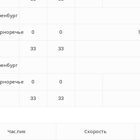
енбург
рноречье
0
0
33
33
енбург
рноречье
0
0
33
33
Час.пик
Скорость