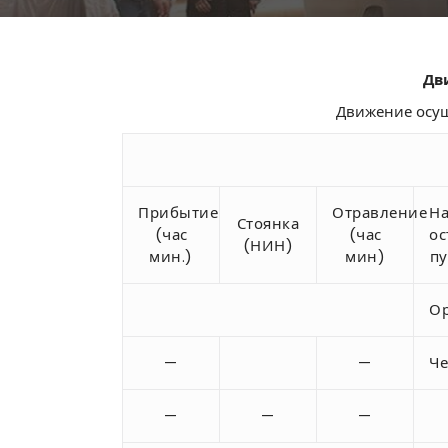
Дв
Движение осуще
Прибытие
Отравление
Н
Стоянка
(час
(час
ос
(НИН)
мин.)
мин)
пу
Ор
—
—
Че
—
—
—