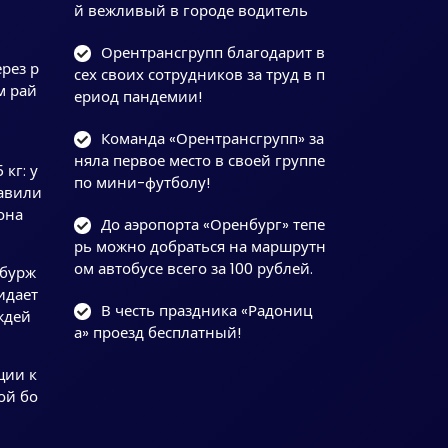
й вежливый в городе водитель
Орентрансгрупп благодарит в
рез р
сех своих сотрудников за труд в п
м рай
ериод пандемии!
Команда «Орентрансгрупп» за
няла первое место в своей группе
 кг: у
по мини-футболу!
авили
она
До аэропорта «Оренбург» тепе
рь можно добраться на маршрутн
ом автобусе всего за 100 рублей.
нбурж
идает
В честь праздника «Радониц
ождей
а» проезд бесплатный!
ции к
ой бо