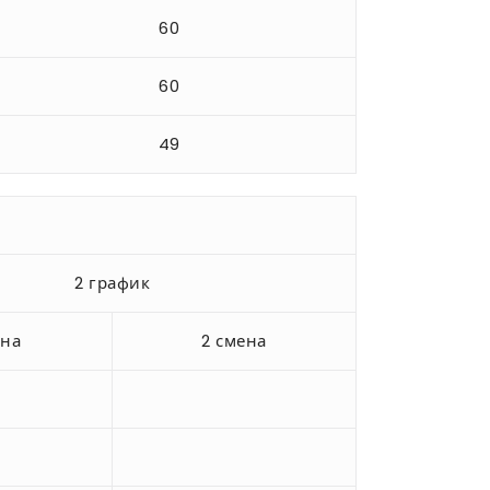
60
60
49
2 график
ена
2 смена